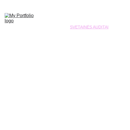
PAGRINDINIS
WEB ATNAUJINIMAS
WEB KŪRIMAS
SVETAINĖS AUDITAI
KONSULTACIJOS